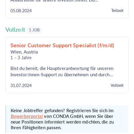
kommunizierst sowohl per E-Mail als auch
05.08.2024
Teilzeit
telefonisch...
Vollzeit
1 JOB
Senior Customer Support Specialist (f/m/d)
Wien
,
Austria
1 – 3 Jahre
Bist du bereit, die Hauptverantwortung für unseren
Investor:innen-Support zu übernehmen und durch
strategische Prozessoptimierung sowie kontinuierlich...
31.07.2024
Vollzeit
Keine Jobtreffer gefunden? Registrieren Sie sich im
Bewerberportal
von CONDA GmbH, wenn Sie über
neue Positionen informiert werden möchten, die zu
Ihren Fähigkeiten passen.