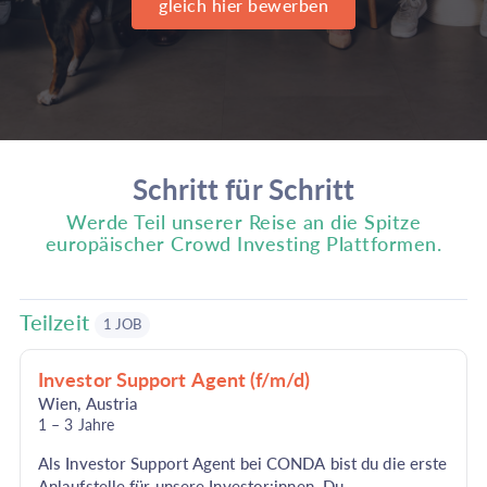
gleich hier bewerben
Schritt für Schritt
Werde Teil unserer Reise an die Spitze
europäischer Crowd Investing Plattformen.
Teilzeit
1 JOB
Investor Support Agent (f/m/d)
Wien
,
Austria
1 – 3 Jahre
Als Investor Support Agent bei CONDA bist du die erste
Anlaufstelle für unsere Investor:innen. Du